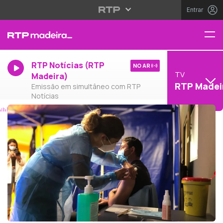
Entrar
RTP Notícias (RTP
NO AR
TV
Madeira)
RTP Madei
Emissão em simultâneo com RTP
Notícias