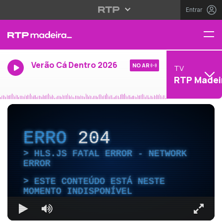
Entrar
Verão Cá Dentro 2026
NO AR
TV
RTP Madei
ERRO
204
HLS.JS FATAL ERROR - NETWORK
ERROR
ESTE CONTEÚDO ESTÁ NESTE
MOMENTO INDISPONÍVEL