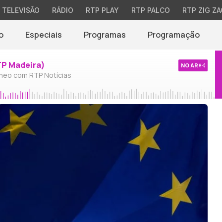
TELEVISÃO
RÁDIO
RTP PLAY
RTP PALCO
RTP ZIG ZA
o
Especiais
Programas
Programação
TP Madeira)
NO AR
neo com RTP Notícias