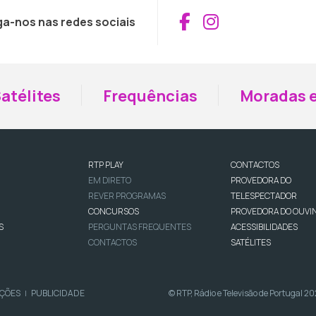
Aceder ao Fac
Aceder ao I
ga-nos nas redes sociais
atélites
Frequências
Moradas e
RTP PLAY
CONTACTOS
EM DIRETO
PROVEDORA DO
REVER PROGRAMAS
TELESPECTADOR
CONCURSOS
PROVEDORA DO OUVI
S
PERGUNTAS FREQUENTES
ACESSIBILIDADES
CONTACTOS
SATÉLITES
IÇÕES
PUBLICIDADE
© RTP, Rádio e Televisão de Portugal 2
|