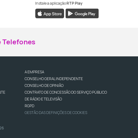
Instale a aplicação
RTP Play
ebook da RTP Madeira
nstagram da RTP Madeira
 Telefones
A EMPRESA
CONSELHO GERAL INDEPENDENTE
CONSELHO DE OPINIÃO
NTE
CONTRATO DE CONCESSÃO DO SERVIÇO PÚBLICO
DE RÁDIO E TELEVISÃO
RGPD
GESTÃO DAS DEFINIÇÕES DE COOKIES
026