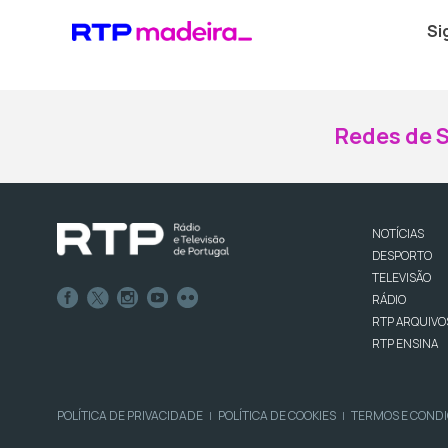
Si
Redes de S
NOTÍCIAS
DESPORTO
TELEVISÃO
RÁDIO
RTP ARQUIVO
RTP ENSINA
POLÍTICA DE PRIVACIDADE
POLÍTICA DE COOKIES
TERMOS E COND
|
|