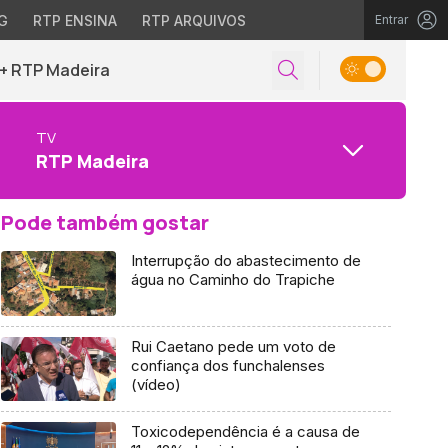
G
RTP ENSINA
RTP ARQUIVOS
Entrar
+ RTP Madeira
TV
RTP Madeira
Pode também gostar
Interrupção do abastecimento de
água no Caminho do Trapiche
Rui Caetano pede um voto de
confiança dos funchalenses
(vídeo)
Toxicodependência é a causa de