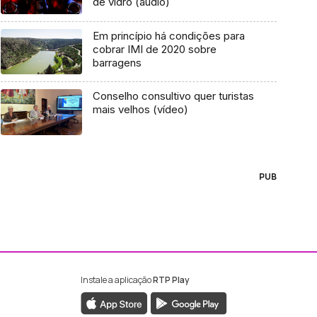
de vidro (áudio)
Em princípio há condições para
cobrar IMI de 2020 sobre
barragens
Conselho consultivo quer turistas
mais velhos (vídeo)
PUB
Instale a aplicação
RTP Play
ebook da RTP Madeira
nstagram da RTP Madeira