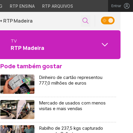
G
RTP ENSINA
RTP ARQUIVOS
Entrar
+ RTP Madeira
TV
RTP Madeira
Pode também gostar
Dinheiro de cartão representou
777,0 milhões de euros
Mercado de usados com menos
visitas e mais vendas
Rabilho de 237,5 kgs capturado