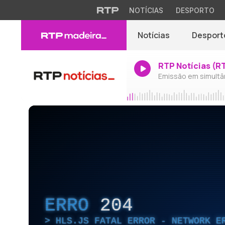
NOTÍCIAS
DESPORTO
Notícias
Desport
RTP Notícias (R
Emissão em simultâ
ERRO
204
HLS.JS FATAL ERROR - NETWORK E