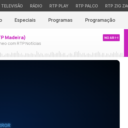
TELEVISÃO
RÁDIO
RTP PLAY
RTP PALCO
RTP ZIG ZA
o
Especiais
Programas
Programação
TP Madeira)
NO AR
neo com RTP Notícias
RROR