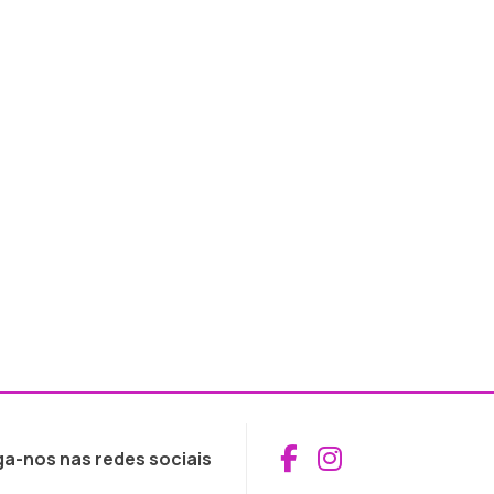
Aceder ao Fac
Aceder ao I
ga-nos nas redes sociais