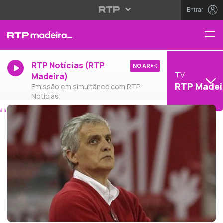
Entrar
RTP Notícias (RTP
NO AR
TV
Madeira)
RTP Madei
Emissão em simultâneo com RTP
Notícias