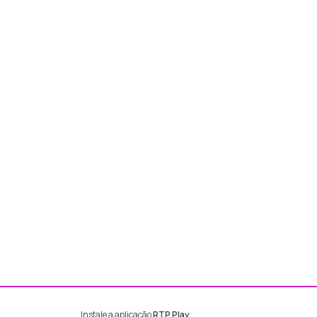
Instale a aplicação
RTP Play