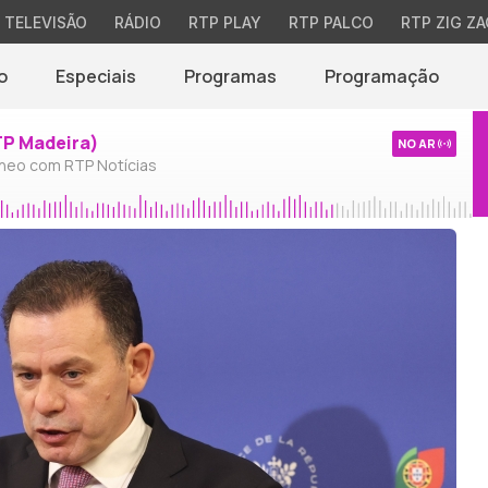
TELEVISÃO
RÁDIO
RTP PLAY
RTP PALCO
RTP ZIG ZA
o
Especiais
Programas
Programação
TP Madeira)
NO AR
neo com RTP Notícias