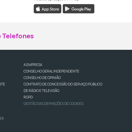
ebook da RTP Madeira
nstagram da RTP Madeira
 Telefones
A EMPRESA
CONSELHO GERAL INDEPENDENTE
CONSELHO DE OPINIÃO
NTE
CONTRATO DE CONCESSÃO DO SERVIÇO PÚBLICO
DE RÁDIO E TELEVISÃO
RGPD
GESTÃO DAS DEFINIÇÕES DE COOKIES
026