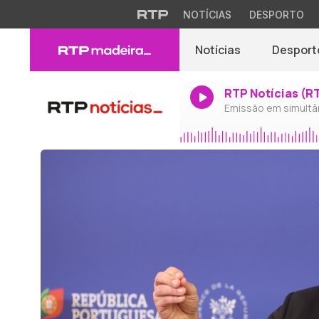
NOTÍCIAS
DESPORTO
Notícias
Desport
RTP Notícias (R
Emissão em simultâ