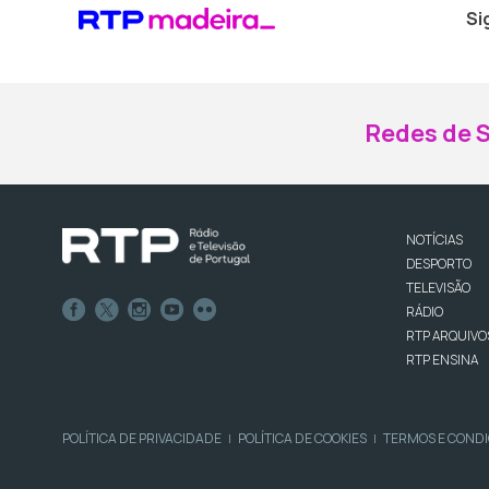
Si
Redes de S
NOTÍCIAS
DESPORTO
TELEVISÃO
RÁDIO
RTP ARQUIVO
RTP ENSINA
POLÍTICA DE PRIVACIDADE
POLÍTICA DE COOKIES
TERMOS E COND
|
|