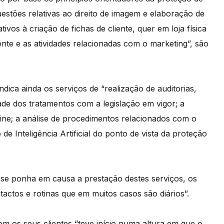
stões relativas ao direito de imagem e elaboração de
os à criação de fichas de cliente, quer em loja física
iente e as atividades relacionadas com o marketing”, são
dica ainda os serviços de “realização de auditorias,
e dos tratamentos com a legislação em vigor; a
line; a análise de procedimentos relacionados com o
e Inteligência Artificial do ponto de vista da proteção
 se ponha em causa a prestação destes serviços, os
ctos e rotinas que em muitos casos são diários”.
m os seus clientes “teve início numa altura em que o