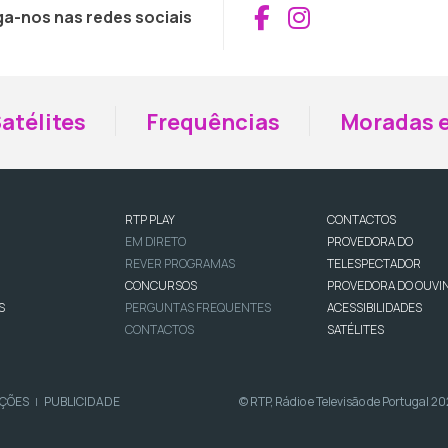
Aceder ao Fac
Aceder ao I
ga-nos nas redes sociais
atélites
Frequências
Moradas e
RTP PLAY
CONTACTOS
EM DIRETO
PROVEDORA DO
REVER PROGRAMAS
TELESPECTADOR
CONCURSOS
PROVEDORA DO OUVI
S
PERGUNTAS FREQUENTES
ACESSIBILIDADES
CONTACTOS
SATÉLITES
IÇÕES
PUBLICIDADE
© RTP, Rádio e Televisão de Portugal 2
|