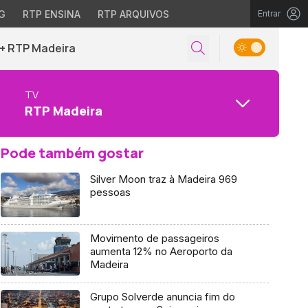
G
RTP ENSINA
RTP ARQUIVOS
Entrar
+ RTP Madeira
TV
RTP Madeira
Pode também gostar
Silver Moon traz à Madeira 969
pessoas
Movimento de passageiros
aumenta 12% no Aeroporto da
Madeira
Grupo Solverde anuncia fim do