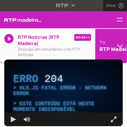
Entrar
RTP Notícias (RTP
NO AR
TV
Madeira)
RTP Madei
Emissão em simultâneo com RTP
Notícias
ERRO
204
HLS.JS FATAL ERROR - NETWORK
ERROR
ESTE CONTEÚDO ESTÁ NESTE
MOMENTO INDISPONÍVEL