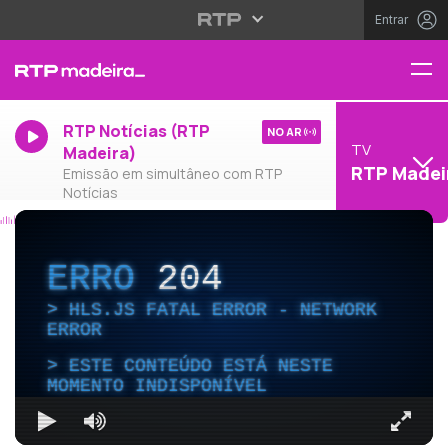
Entrar
RTP Notícias (RTP
NO AR
TV
Madeira)
RTP Madei
Emissão em simultâneo com RTP
Notícias
ERRO
204
HLS.JS FATAL ERROR - NETWORK
ERROR
ESTE CONTEÚDO ESTÁ NESTE
MOMENTO INDISPONÍVEL