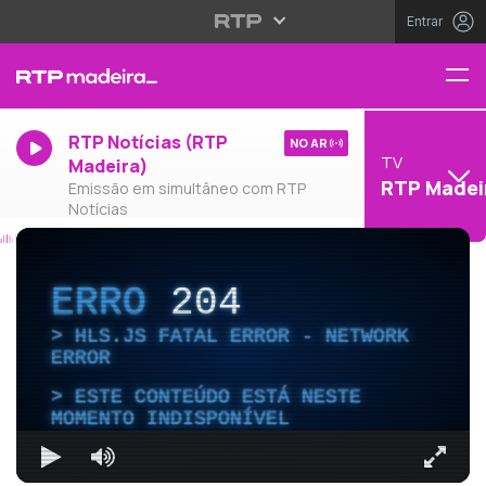
Entrar
RTP Notícias (RTP
NO AR
TV
Madeira)
RTP Madei
Emissão em simultâneo com RTP
Notícias
ERRO
204
HLS.JS FATAL ERROR - NETWORK
ERROR
ESTE CONTEÚDO ESTÁ NESTE
MOMENTO INDISPONÍVEL