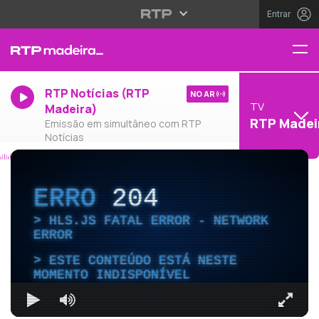
Entrar
RTP Notícias (RTP
NO AR
TV
Madeira)
RTP Madei
Emissão em simultâneo com RTP
Notícias
ERRO
204
HLS.JS FATAL ERROR - NETWORK
ERROR
ESTE CONTEÚDO ESTÁ NESTE
MOMENTO INDISPONÍVEL