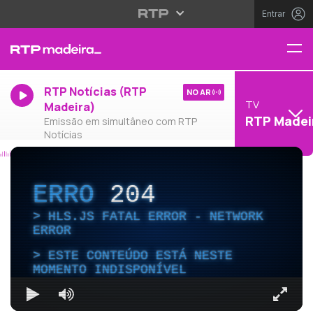
Entrar
RTP Notícias (RTP
NO AR
TV
Madeira)
RTP Madei
Emissão em simultâneo com RTP
Notícias
ERRO
204
HLS.JS FATAL ERROR - NETWORK
ERROR
ESTE CONTEÚDO ESTÁ NESTE
MOMENTO INDISPONÍVEL