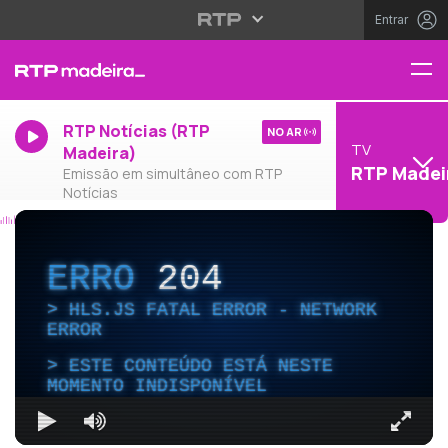
Entrar
RTP Notícias (RTP
NO AR
TV
Madeira)
RTP Madei
Emissão em simultâneo com RTP
Notícias
ERRO
204
HLS.JS FATAL ERROR - NETWORK
ERROR
ESTE CONTEÚDO ESTÁ NESTE
MOMENTO INDISPONÍVEL