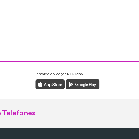
Instale a aplicação
RTP Play
ebook da RTP Madeira
nstagram da RTP Madeira
 Telefones