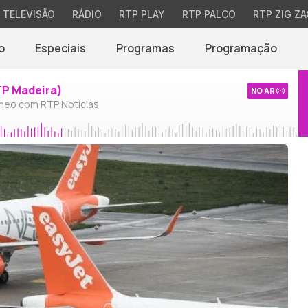
TELEVISÃO
RÁDIO
RTP PLAY
RTP PALCO
RTP ZIG ZA
o
Especiais
Programas
Programação
TP Madeira)
NO AR
neo com RTP Notícias