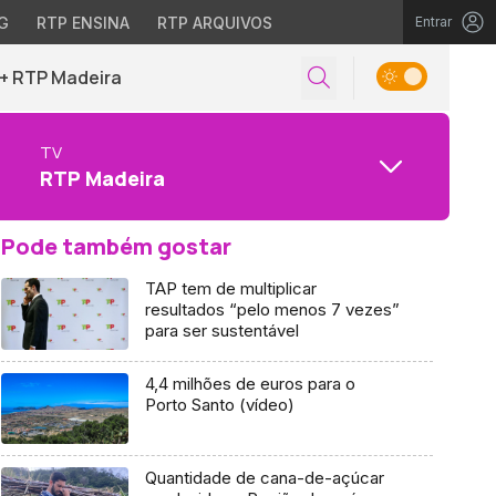
G
RTP ENSINA
RTP ARQUIVOS
Entrar
+ RTP Madeira
TV
RTP Madeira
Pode também gostar
TAP tem de multiplicar
resultados “pelo menos 7 vezes”
para ser sustentável
4,4 milhões de euros para o
Porto Santo (vídeo)
Quantidade de cana-de-açúcar