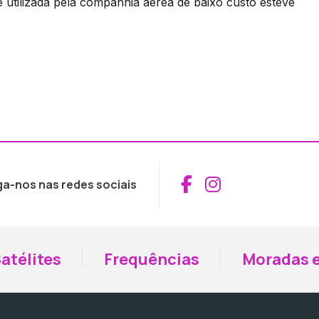
 utilizada pela companhia aérea de baixo custo esteve
Aceder ao Fac
Aceder ao I
ga-nos nas redes sociais
atélites
Frequências
Moradas e