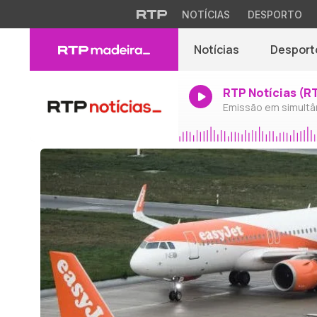
NOTÍCIAS
DESPORTO
Notícias
Desport
RTP Notícias (R
Emissão em simultâ