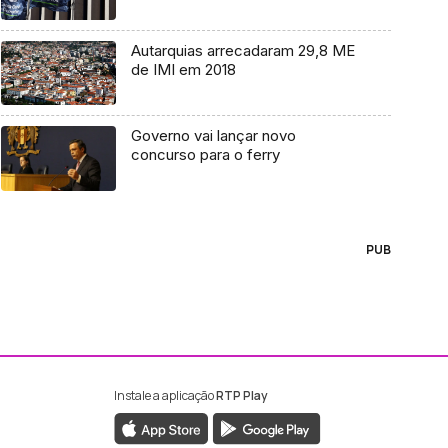
Autarquias arrecadaram 29,8 ME
de IMI em 2018
Governo vai lançar novo
concurso para o ferry
PUB
Instale a aplicação
RTP Play
ebook da RTP Madeira
nstagram da RTP Madeira