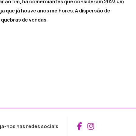
gar ao fim, há comerciantes que consideram 2023 um
a que já houve anos melhores. A dispersão de
 quebras de vendas.
Aceder ao Fac
Aceder ao I
ga-nos nas redes sociais