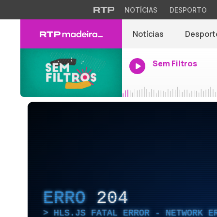
NOTÍCIAS
DESPORTO
Notícias
Desport
Sem Filtros
ERRO
204
HLS.JS FATAL ERROR - NETWORK E