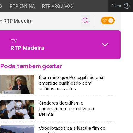
G
RTP ENSINA
RTP ARQUIVOS
Entrar
+ RTP Madeira
TV
RTP Madeira
Pode também gostar
É um mito que Portugal não cria
emprego qualificado com
salários mais altos
Credores decidiram o
encerramento definitivo da
Dielmar
Voos lotados para Natal e fim do