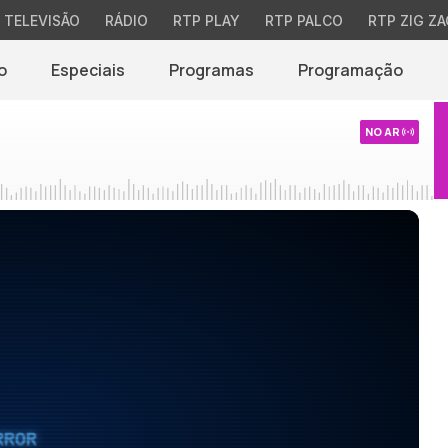
TELEVISÃO
RÁDIO
RTP PLAY
RTP PALCO
RTP ZIG ZA
o
Especiais
Programas
Programação
NO AR
RROR