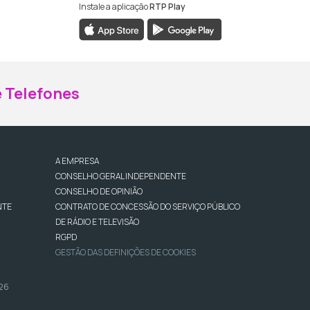
Instale a aplicação
RTP Play
ebook da RTP Madeira
nstagram da RTP Madeira
 Telefones
A EMPRESA
CONSELHO GERAL INDEPENDENTE
CONSELHO DE OPINIÃO
NTE
CONTRATO DE CONCESSÃO DO SERVIÇO PÚBLICO
DE RÁDIO E TELEVISÃO
RGPD
GESTÃO DAS DEFINIÇÕES DE COOKIES
026