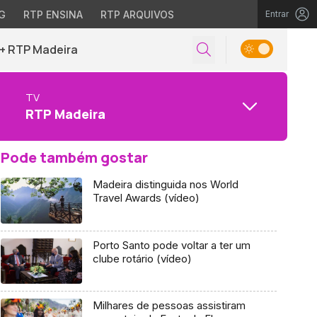
G
RTP ENSINA
RTP ARQUIVOS
Entrar
+ RTP Madeira
TV
RTP Madeira
Pode também gostar
Madeira distinguida nos World
Travel Awards (vídeo)
Porto Santo pode voltar a ter um
clube rotário (vídeo)
Milhares de pessoas assistiram