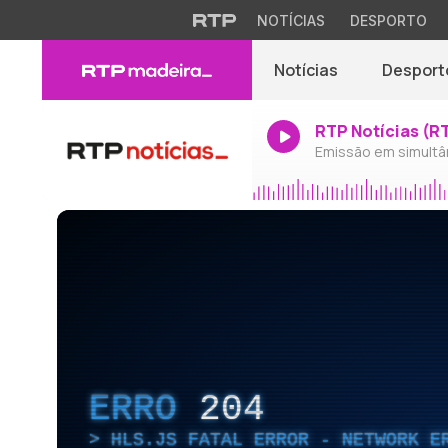
NOTÍCIAS
DESPORTO
Notícias
Desport
RTP Notícias (R
Emissão em simultâ
ERRO
204
HLS.JS FATAL ERROR - NETWORK E