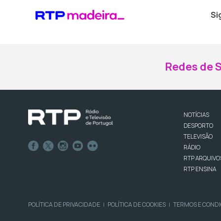
Si
Redes de S
NOTÍCIAS
DESPORTO
TELEVISÃO
RÁDIO
RTP ARQUIVO
RTP ENSINA
POLÍTICA DE PRIVACIDADE
POLÍTICA DE COOKIES
TERMOS E COND
|
|