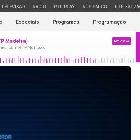
TELEVISÃO
RÁDIO
RTP PLAY
RTP PALCO
RTP ZIG ZA
o
Especiais
Programas
Programação
TP Madeira)
NO AR
neo com RTP Notícias
RROR