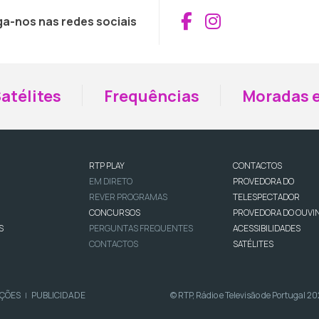
Aceder ao Fac
Aceder ao I
ga-nos nas redes sociais
atélites
Frequências
Moradas e
RTP PLAY
CONTACTOS
EM DIRETO
PROVEDORA DO
REVER PROGRAMAS
TELESPECTADOR
CONCURSOS
PROVEDORA DO OUVI
S
PERGUNTAS FREQUENTES
ACESSIBILIDADES
CONTACTOS
SATÉLITES
IÇÕES
PUBLICIDADE
© RTP, Rádio e Televisão de Portugal 2
|