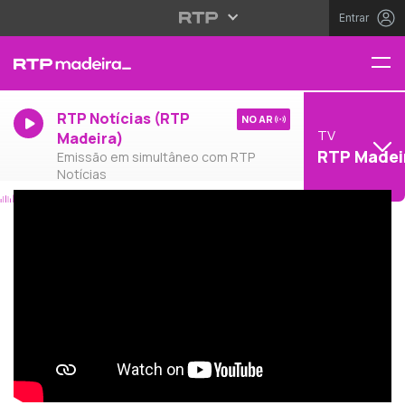
Entrar
RTP Notícias (RTP
NO AR
TV
Madeira)
RTP Madei
Emissão em simultâneo com RTP
Notícias