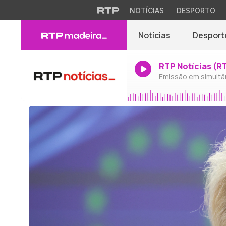
NOTÍCIAS
DESPORTO
Notícias
Desport
RTP Notícias (R
Emissão em simultâ