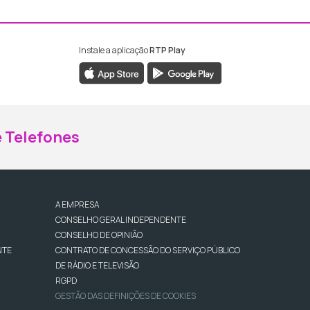
Instale a aplicação
RTP Play
ebook da RTP Madeira
nstagram da RTP Madeira
 Telefones
A EMPRESA
CONSELHO GERAL INDEPENDENTE
CONSELHO DE OPINIÃO
NTE
CONTRATO DE CONCESSÃO DO SERVIÇO PÚBLICO
DE RÁDIO E TELEVISÃO
RGPD
GESTÃO DAS DEFINIÇÕES DE COOKIES