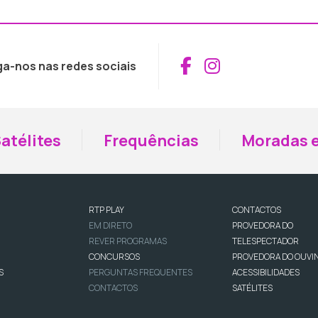
Aceder ao Fac
Aceder ao I
ga-nos nas redes sociais
atélites
Frequências
Moradas e
RTP PLAY
CONTACTOS
EM DIRETO
PROVEDORA DO
REVER PROGRAMAS
TELESPECTADOR
CONCURSOS
PROVEDORA DO OUVI
S
PERGUNTAS FREQUENTES
ACESSIBILIDADES
CONTACTOS
SATÉLITES