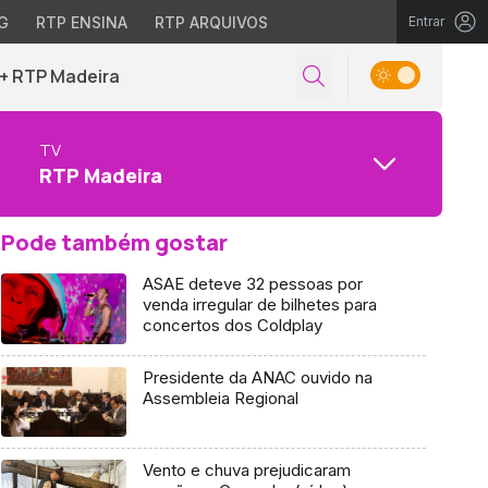
G
RTP ENSINA
RTP ARQUIVOS
Entrar
+ RTP Madeira
TV
RTP Madeira
Pode também gostar
ASAE deteve 32 pessoas por
venda irregular de bilhetes para
concertos dos Coldplay
Presidente da ANAC ouvido na
Assembleia Regional
Vento e chuva prejudicaram