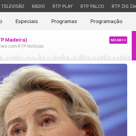
TELEVISÃO
RÁDIO
RTP PLAY
RTP PALCO
RTP ZIG ZA
o
Especiais
Programas
Programação
TP Madeira)
NO AR
neo com RTP Notícias