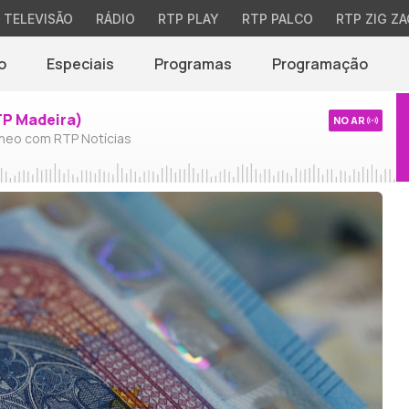
TELEVISÃO
RÁDIO
RTP PLAY
RTP PALCO
RTP ZIG ZA
o
Especiais
Programas
Programação
TP Madeira)
NO AR
neo com RTP Notícias