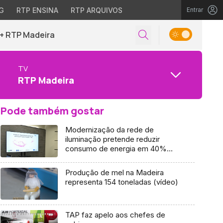
G
RTP ENSINA
RTP ARQUIVOS
Entrar
+ RTP Madeira
TV
RTP Madeira
Pode também gostar
Modernização da rede de
iluminação pretende reduzir
consumo de energia em 40%
(vídeo)
Produção de mel na Madeira
representa 154 toneladas (vídeo)
TAP faz apelo aos chefes de