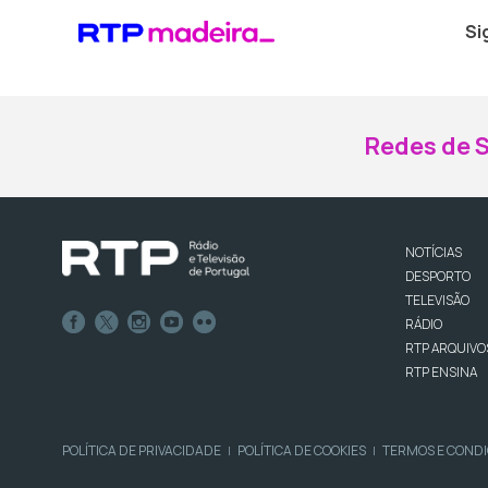
Si
Redes de S
NOTÍCIAS
DESPORTO
TELEVISÃO
RÁDIO
RTP ARQUIVO
RTP ENSINA
POLÍTICA DE PRIVACIDADE
POLÍTICA DE COOKIES
TERMOS E COND
|
|