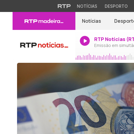
NOTÍCIAS
DESPORTO
Notícias
Desport
RTP Notícias (R
Emissão em simultâ