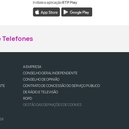
Instale a aplicação
RTP Play
ebook da RTP Madeira
nstagram da RTP Madeira
 Telefones
A EMPRESA
CONSELHO GERAL INDEPENDENTE
CONSELHO DE OPINIÃO
NTE
CONTRATO DE CONCESSÃO DO SERVIÇO PÚBLICO
DE RÁDIO E TELEVISÃO
RGPD
GESTÃO DAS DEFINIÇÕES DE COOKIES
026