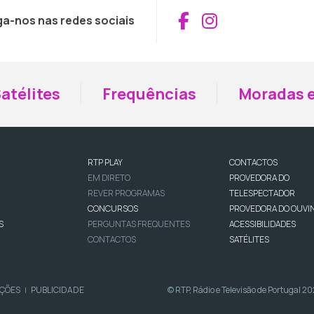
Aceder ao Fac
Aceder ao I
ga-nos nas redes sociais
atélites
Frequências
Moradas e
RTP PLAY
CONTACTOS
EM DIRETO
PROVEDORA DO
REVER PROGRAMAS
TELESPECTADOR
CONCURSOS
PROVEDORA DO OUVI
S
PERGUNTAS FREQUENTES
ACESSIBILIDADES
CONTACTOS
SATÉLITES
IÇÕES
PUBLICIDADE
© RTP, Rádio e Televisão de Portugal 2
|