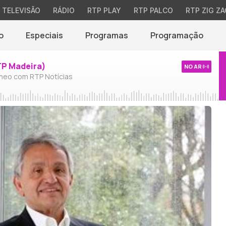
TELEVISÃO
RÁDIO
RTP PLAY
RTP PALCO
RTP ZIG ZA
o
Especiais
Programas
Programação
TP Madeira)
NO AR
neo com RTP Notícias