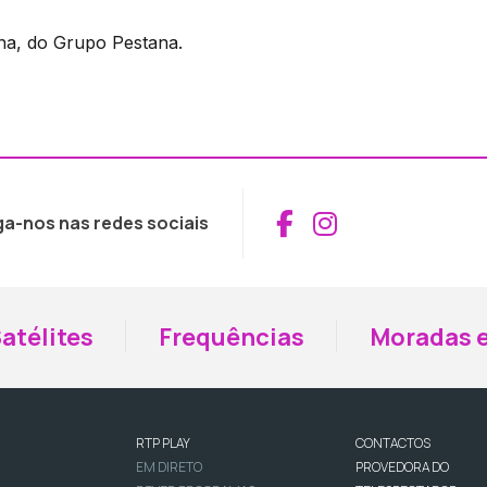
ana, do Grupo Pestana.
Aceder ao Fac
Aceder ao I
ga-nos nas redes sociais
atélites
Frequências
Moradas e
RTP PLAY
CONTACTOS
EM DIRETO
PROVEDORA DO