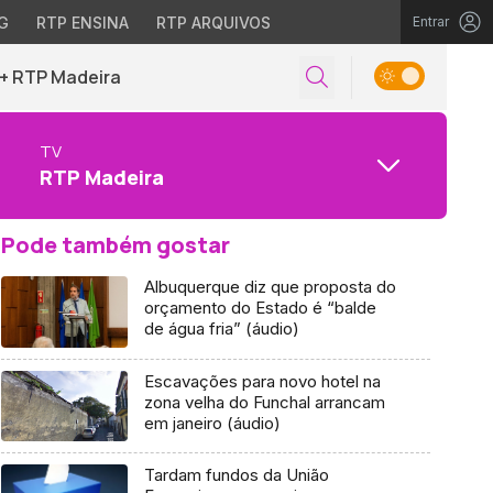
G
RTP ENSINA
RTP ARQUIVOS
Entrar
+ RTP Madeira
TV
RTP Madeira
Pode também gostar
Albuquerque diz que proposta do
orçamento do Estado é “balde
de água fria” (áudio)
Escavações para novo hotel na
zona velha do Funchal arrancam
em janeiro (áudio)
Tardam fundos da União