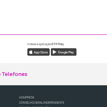
Instale a aplicação
RTP Play
ebook da RTP Madeira
nstagram da RTP Madeira
 Telefones
A EMPRESA
CONSELHO GERAL INDEPENDENTE