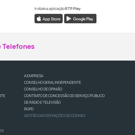
Instale a aplicação
RTP Play
ebook da RTP Madeira
nstagram da RTP Madeira
 Telefones
A EMPRESA
CONSELHO GERAL INDEPENDENTE
CONSELHO DE OPINIÃO
NTE
CONTRATO DE CONCESSÃO DO SERVIÇO PÚBLICO
DE RÁDIO E TELEVISÃO
RGPD
GESTÃO DAS DEFINIÇÕES DE COOKIES
026