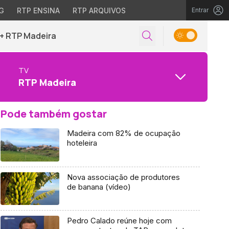
G
RTP ENSINA
RTP ARQUIVOS
Entrar
+ RTP Madeira
TV
RTP Madeira
Pode também gostar
Madeira com 82% de ocupação
hoteleira
Nova associação de produtores
de banana (vídeo)
Pedro Calado reúne hoje com