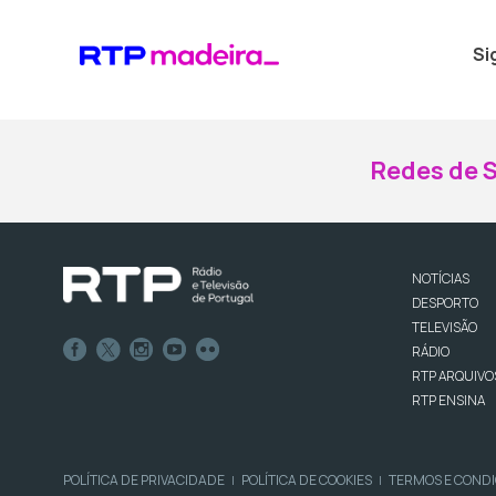
Si
Redes de S
NOTÍCIAS
DESPORTO
TELEVISÃO
RÁDIO
RTP ARQUIVO
RTP ENSINA
POLÍTICA DE PRIVACIDADE
POLÍTICA DE COOKIES
TERMOS E COND
|
|