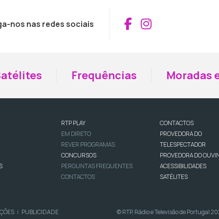
Aceder ao Fac
Aceder ao I
ga-nos nas redes sociais
atélites
Frequências
Moradas e
RTP PLAY
CONTACTOS
EM DIRETO
PROVEDORA DO
REVER PROGRAMAS
TELESPECTADOR
CONCURSOS
PROVEDORA DO OUVI
S
PERGUNTAS FREQUENTES
ACESSIBILIDADES
CONTACTOS
SATÉLITES
IÇÕES
PUBLICIDADE
© RTP, Rádio e Televisão de Portugal 2
|