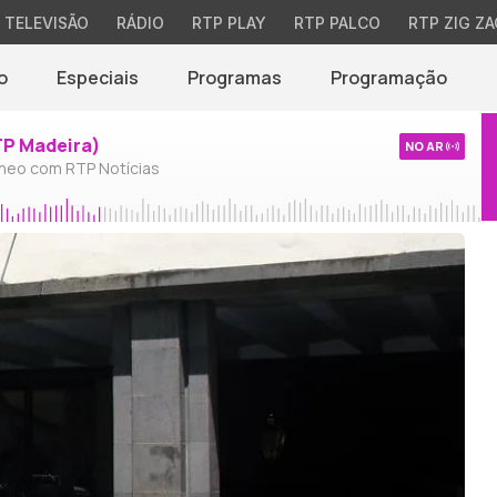
TELEVISÃO
RÁDIO
RTP PLAY
RTP PALCO
RTP ZIG ZA
o
Especiais
Programas
Programação
TP Madeira)
NO AR
neo com RTP Notícias