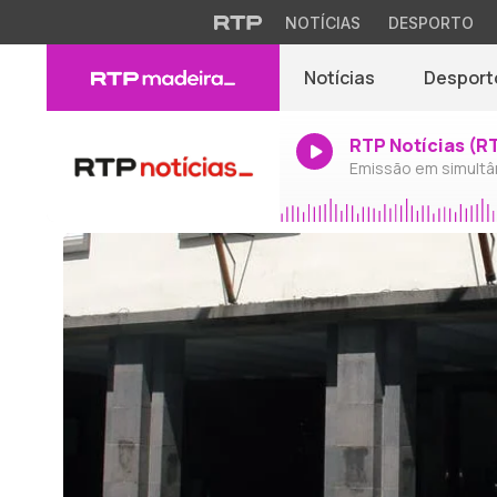
NOTÍCIAS
DESPORTO
Notícias
Desport
RTP Notícias (R
Emissão em simultâ