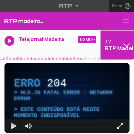
Entrar
Telejornal Madeira
NO AR
TV
RTP Madei
ERRO
204
HLS.JS FATAL ERROR - NETWORK
ERROR
ESTE CONTEÚDO ESTÁ NESTE
MOMENTO INDISPONÍVEL