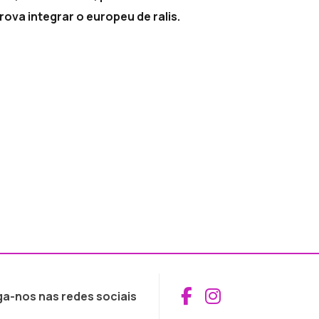
rova integrar o europeu de ralis.
Aceder ao Fac
Aceder ao I
ga-nos nas redes sociais