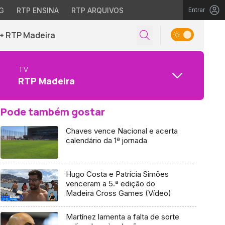
G
RTP ENSINA
RTP ARQUIVOS
Entrar
+ RTP Madeira
TV
RTP Madeira
Pode também gostar
Chaves vence Nacional e acerta
calendário da 1ª jornada
Hugo Costa e Patrícia Simões
venceram a 5.ª edição do
Madeira Cross Games (Vídeo)
Martínez lamenta a falta de sorte