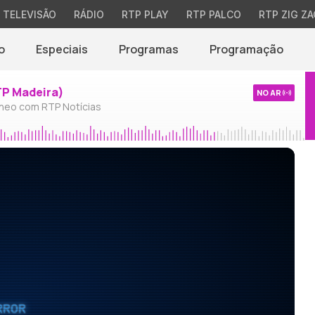
TELEVISÃO
RÁDIO
RTP PLAY
RTP PALCO
RTP ZIG ZA
o
Especiais
Programas
Programação
TP Madeira)
NO AR
neo com RTP Notícias
RROR