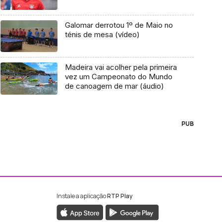
Galomar derrotou 1º de Maio no
ténis de mesa (vídeo)
Madeira vai acolher pela primeira
vez um Campeonato do Mundo
de canoagem de mar (áudio)
PUB
Instale a aplicação
RTP Play
ebook da RTP Madeira
nstagram da RTP Madeira