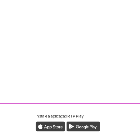
Instale a aplicação
RTP Play
ebook da RTP Madeira
nstagram da RTP Madeira