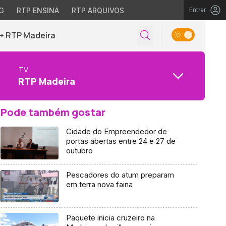
G
RTP ENSINA
RTP ARQUIVOS
Entrar
+ RTP Madeira
TV
RTP Madeira
Pode também gostar
Cidade do Empreendedor de
portas abertas entre 24 e 27 de
outubro
Pescadores do atum preparam
em terra nova faina
Paquete inicia cruzeiro na