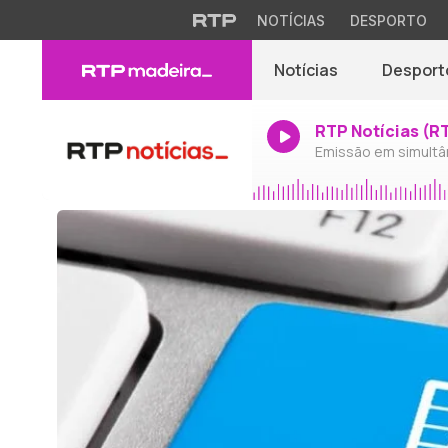
NOTÍCIAS
DESPORTO
Notícias
Desport
RTP Notícias (R
Emissão em simultâ