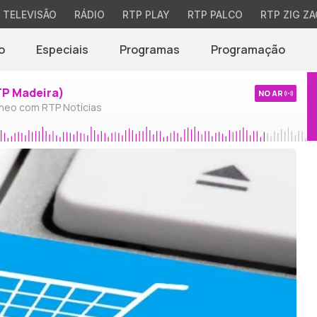
TELEVISÃO
RÁDIO
RTP PLAY
RTP PALCO
RTP ZIG ZA
o
Especiais
Programas
Programação
TP Madeira)
NO AR
neo com RTP Notícias