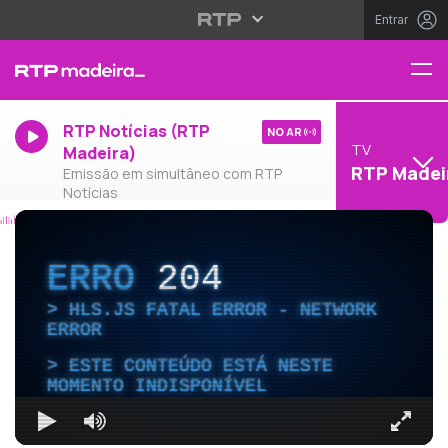
Entrar
RTP Notícias (RTP
NO AR
TV
Madeira)
RTP Madei
Emissão em simultâneo com RTP
Notícias
ERRO
204
HLS.JS FATAL ERROR - NETWORK
ERROR
ESTE CONTEÚDO ESTÁ NESTE
MOMENTO INDISPONÍVEL