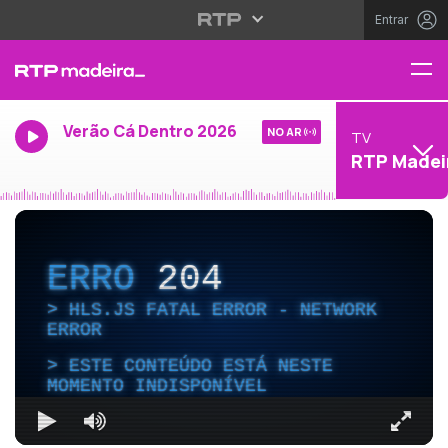
Entrar
Verão Cá Dentro 2026
NO AR
TV
RTP Madei
ERRO
204
HLS.JS FATAL ERROR - NETWORK
ERROR
ESTE CONTEÚDO ESTÁ NESTE
MOMENTO INDISPONÍVEL