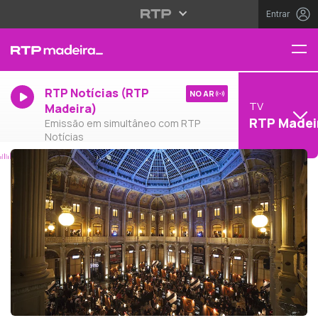
Entrar
RTP Notícias (RTP
NO AR
TV
Madeira)
RTP Madei
Emissão em simultâneo com RTP
Notícias