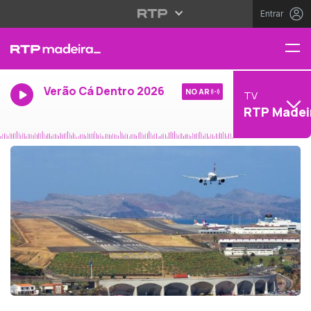
Entrar
Verão Cá Dentro 2026
NO AR
TV
RTP Madei