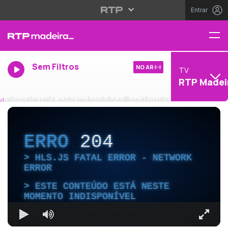
Entrar
Sem Filtros
NO AR
TV
RTP Madei
ERRO
204
HLS.JS FATAL ERROR - NETWORK
ERROR
ESTE CONTEÚDO ESTÁ NESTE
MOMENTO INDISPONÍVEL