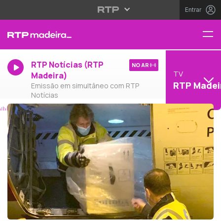
Entrar
RTP Notícias (RTP
NO AR
TV
Madeira)
RTP Madei
Emissão em simultâneo com RTP
Notícias