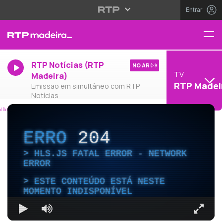
Entrar
RTP Notícias (RTP
NO AR
TV
Madeira)
RTP Madei
Emissão em simultâneo com RTP
Notícias
ERRO
204
HLS.JS FATAL ERROR - NETWORK
ERROR
ESTE CONTEÚDO ESTÁ NESTE
MOMENTO INDISPONÍVEL