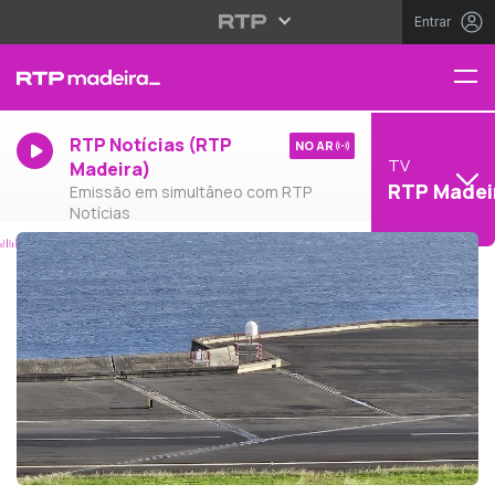
Entrar
RTP Notícias (RTP
NO AR
TV
Madeira)
RTP Madei
Emissão em simultâneo com RTP
Notícias