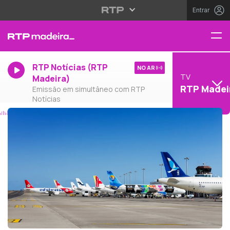
Entrar
RTP Notícias (RTP
NO AR
TV
Madeira)
RTP Madei
Emissão em simultâneo com RTP
Notícias