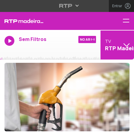
Entrar
Sem Filtros
NO AR
TV
RTP Madei