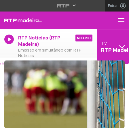
Entrar
RTP Notícias (RTP
NO AR
TV
Madeira)
RTP Madei
Emissão em simultâneo com RTP
Notícias