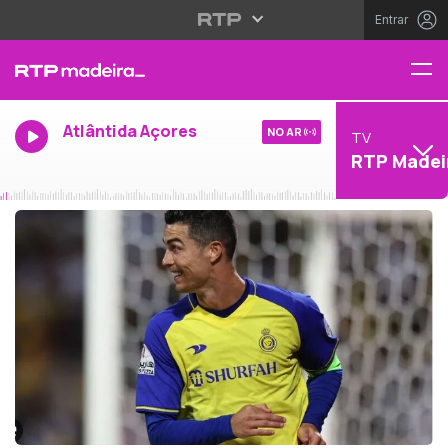
Entrar
Atlântida Açores
NO AR
TV
RTP Madei