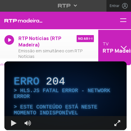
Entrar
RTP Notícias (RTP
NO AR
TV
Madeira)
RTP Madei
Emissão em simultâneo com RTP
Notícias
ERRO
204
HLS.JS FATAL ERROR - NETWORK
ERROR
ESTE CONTEÚDO ESTÁ NESTE
MOMENTO INDISPONÍVEL