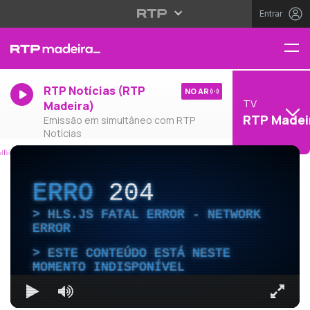
Entrar
RTP Notícias (RTP
NO AR
TV
Madeira)
RTP Madei
Emissão em simultâneo com RTP
Notícias
ERRO
204
HLS.JS FATAL ERROR - NETWORK
ERROR
ESTE CONTEÚDO ESTÁ NESTE
MOMENTO INDISPONÍVEL