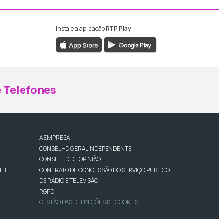
Instale a aplicação
RTP Play
ebook da RTP Madeira
nstagram da RTP Madeira
 Telefones
A EMPRESA
CONSELHO GERAL INDEPENDENTE
CONSELHO DE OPINIÃO
NTE
CONTRATO DE CONCESSÃO DO SERVIÇO PÚBLICO
DE RÁDIO E TELEVISÃO
RGPD
GESTÃO DAS DEFINIÇÕES DE COOKIES