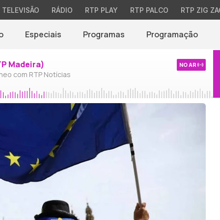
TELEVISÃO
RÁDIO
RTP PLAY
RTP PALCO
RTP ZIG ZA
o
Especiais
Programas
Programação
TP Madeira)
NO AR
neo com RTP Notícias