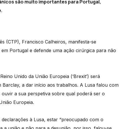
tânicos são muito importantes para Portugal,
.
s (CTP), Francisco Calheiros, manifesta-se
o em Portugal e defende uma ação cirúrgica para não
eino Unido da União Europeia (‘Brexit’) será
n Barclay, a dar início aos trabalhos. A Lusa falou com
ouvir a sua perspetiva sobre qual poderá ser o
União Europeia.
m declarações à Lusa, estar “preocupado com o
a a união e não para a desunião, por isso, falou-se