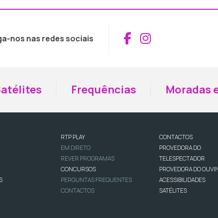
Aceder ao Fac
Aceder ao I
ga-nos nas redes sociais
atélites
Frequências
Moradas e
RTP PLAY
CONTACTOS
EM DIRETO
PROVEDORA DO
REVER PROGRAMAS
TELESPECTADOR
CONCURSOS
PROVEDORA DO OUVI
S
PERGUNTAS FREQUENTES
ACESSIBILIDADES
CONTACTOS
SATÉLITES