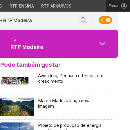
G
RTP ENSINA
RTP ARQUIVOS
Entrar
+ RTP Madeira
TV
RTP Madeira
Pode também gostar
Avicultura, Pecuária e Pesca, em
crescimento
Marca Madeira lança nova
imagem
Projeto de produção de energia