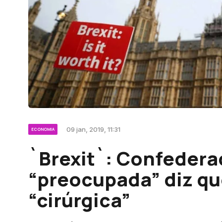
09 jan, 2019, 11:31
ECONOMIA
`Brexit`: Confedera
“preocupada” diz qu
“cirúrgica”