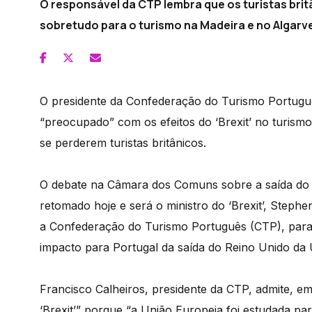
O responsável da CTP lembra que os turistas bri
sobretudo para o turismo na Madeira e no Algarve
O presidente da Confederação do Turismo Portuguê
“preocupado” com os efeitos do ‘Brexit’ no turism
se perderem turistas britânicos.
O debate na Câmara dos Comuns sobre a saída do R
retomado hoje e será o ministro do ‘Brexit’, Stephe
a Confederação do Turismo Português (CTP), para 
impacto para Portugal da saída do Reino Unido da 
Francisco Calheiros, presidente da CTP, admite, e
‘Brexit’” porque “a União Europeia foi estudada par