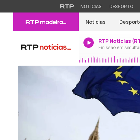
NOTÍCIAS
DESPORTO
Notícias
Desport
RTP Notícias (R
Emissão em simultâ