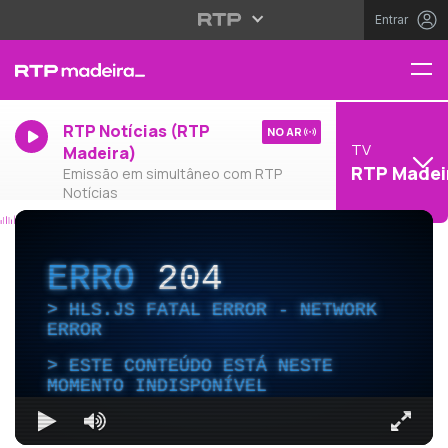
Entrar
RTP Notícias (RTP
NO AR
TV
Madeira)
RTP Madei
Emissão em simultâneo com RTP
Notícias
ERRO
204
HLS.JS FATAL ERROR - NETWORK
ERROR
ESTE CONTEÚDO ESTÁ NESTE
MOMENTO INDISPONÍVEL