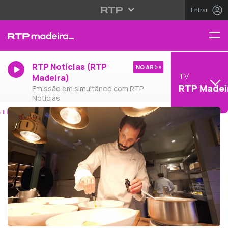
Entrar
RTP Notícias (RTP
NO AR
TV
Madeira)
RTP Madei
Emissão em simultâneo com RTP
Notícias