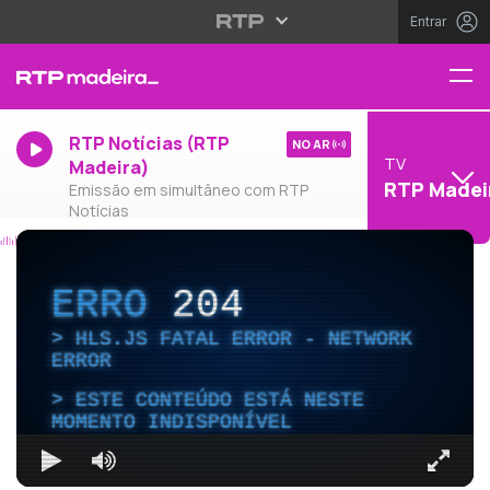
Entrar
RTP Notícias (RTP
NO AR
TV
Madeira)
RTP Madei
Emissão em simultâneo com RTP
Notícias
ERRO
204
HLS.JS FATAL ERROR - NETWORK
ERROR
ESTE CONTEÚDO ESTÁ NESTE
MOMENTO INDISPONÍVEL