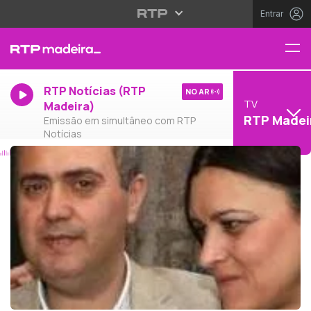
Entrar
RTP Notícias (RTP
NO AR
TV
Madeira)
RTP Madei
Emissão em simultâneo com RTP
Notícias