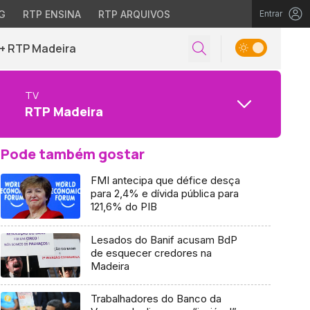
G
RTP ENSINA
RTP ARQUIVOS
Entrar
+ RTP Madeira
TV
RTP Madeira
Pode também gostar
FMI antecipa que défice desça
para 2,4% e dívida pública para
121,6% do PIB
Lesados do Banif acusam BdP
de esquecer credores na
Madeira
Trabalhadores do Banco da