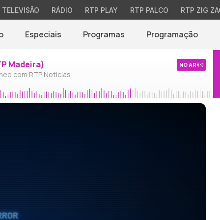
TELEVISÃO
RÁDIO
RTP PLAY
RTP PALCO
RTP ZIG ZA
o
Especiais
Programas
Programação
TP Madeira)
NO AR
neo com RTP Notícias
RROR