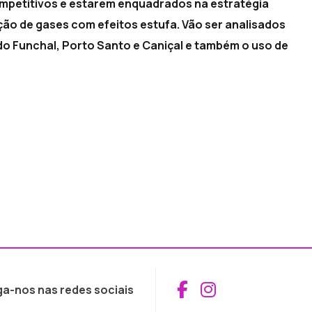
ompetitivos e estarem enquadrados na estratégia
ução de gases com efeitos estufa. Vão ser analisados
do Funchal, Porto Santo e Caniçal e também o uso de
Aceder ao Fac
Aceder ao I
ga-nos nas redes sociais