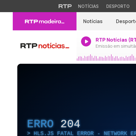
NOTÍCIAS
DESPORTO
Notícias
Desport
RTP Notícias (R
Emissão em simultâ
ERRO
204
HLS.JS FATAL ERROR - NETWORK E