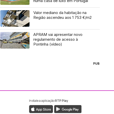
numa casa de luxo em Portugal
Valor mediano da habitação na
Região ascendeu aos 1 753 €/m2
APRAM vai apresentar novo
regulamento de acesso à
Pontinha (vídeo)
PUB
Instale a aplicação
RTP Play
ebook da RTP Madeira
nstagram da RTP Madeira