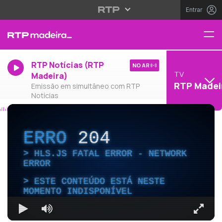
Entrar
RTP Notícias (RTP
NO AR
TV
Madeira)
RTP Madei
Emissão em simultâneo com RTP
Notícias
ERRO
204
HLS.JS FATAL ERROR - NETWORK
ERROR
ESTE CONTEÚDO ESTÁ NESTE
MOMENTO INDISPONÍVEL