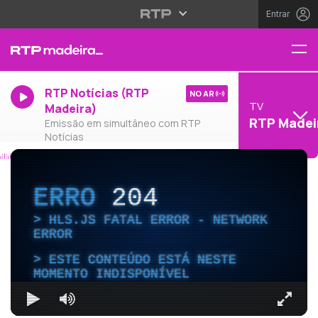
Entrar
RTP Notícias (RTP
NO AR
TV
Madeira)
RTP Madei
Emissão em simultâneo com RTP
Notícias
ERRO
204
HLS.JS FATAL ERROR - NETWORK
ERROR
ESTE CONTEÚDO ESTÁ NESTE
MOMENTO INDISPONÍVEL