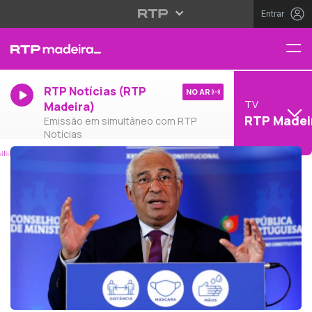
Entrar
RTP Notícias (RTP
NO AR
TV
Madeira)
RTP Madei
Emissão em simultâneo com RTP
Notícias