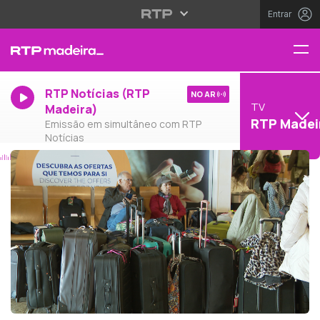
Entrar
RTP Notícias (RTP
NO AR
TV
Madeira)
RTP Madei
Emissão em simultâneo com RTP
Notícias