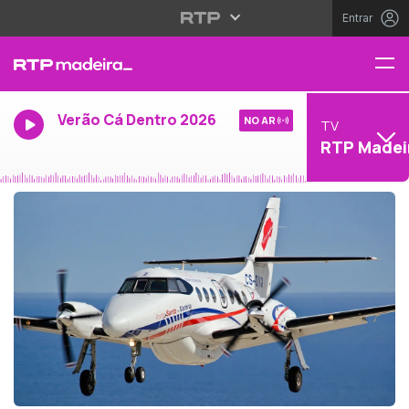
Entrar
Verão Cá Dentro 2026
NO AR
TV
RTP Madei