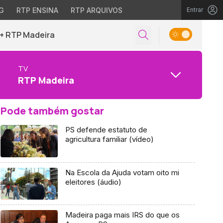
G
RTP ENSINA
RTP ARQUIVOS
Entrar
+ RTP Madeira
TV
RTP Madeira
Pode também gostar
PS defende estatuto de
agricultura familiar (vídeo)
Na Escola da Ajuda votam oito mi
eleitores (áudio)
Madeira paga mais IRS do que os