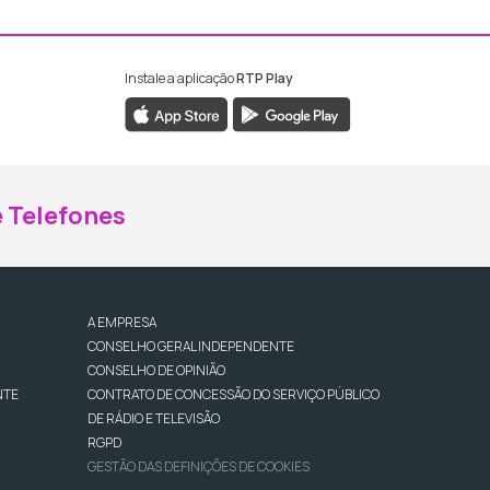
Instale a aplicação
RTP Play
ebook da RTP Madeira
nstagram da RTP Madeira
 Telefones
A EMPRESA
CONSELHO GERAL INDEPENDENTE
CONSELHO DE OPINIÃO
NTE
CONTRATO DE CONCESSÃO DO SERVIÇO PÚBLICO
DE RÁDIO E TELEVISÃO
RGPD
GESTÃO DAS DEFINIÇÕES DE COOKIES