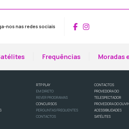
Aceder ao Fac
Aceder ao I
ga-nos nas redes sociais
atélites
Frequências
Moradas e
RTP PLAY
CONTACTOS
EM DIRETO
PROVEDORA DO
REVER PROGRAMAS
TELESPECTADOR
CONCURSOS
PROVEDORA DO OUVI
S
PERGUNTAS FREQUENTES
ACESSIBILIDADES
CONTACTOS
SATÉLITES