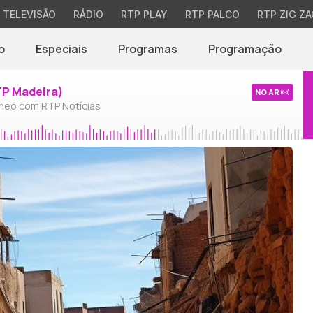
TELEVISÃO
RÁDIO
RTP PLAY
RTP PALCO
RTP ZIG ZA
o
Especiais
Programas
Programação
TP Madeira)
NO AR
neo com RTP Notícias