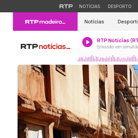
NOTÍCIAS
DESPORTO
Notícias
Desport
RTP Notícias (R
Emissão em simultâ