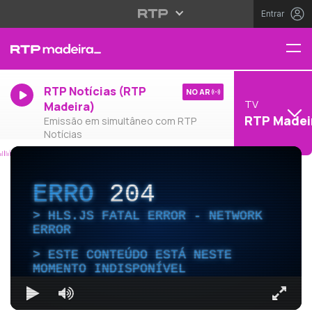
Entrar
RTP Notícias (RTP
NO AR
TV
Madeira)
RTP Madei
Emissão em simultâneo com RTP
Notícias
ERRO
204
HLS.JS FATAL ERROR - NETWORK
ERROR
ESTE CONTEÚDO ESTÁ NESTE
MOMENTO INDISPONÍVEL